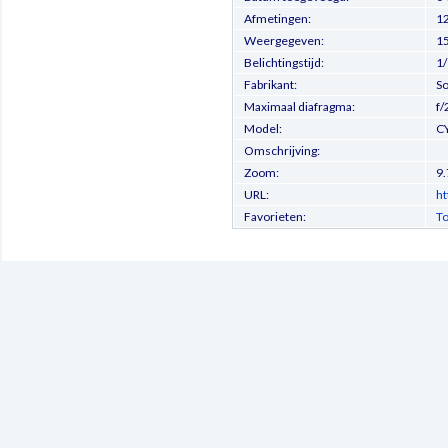
Afmetingen:
12
Weergegeven:
1
Belichtingstijd:
1/
Fabrikant:
S
Maximaal diafragma:
f/
Model:
C
Omschrijving:
Zoom:
9
URL:
ht
Favorieten:
To