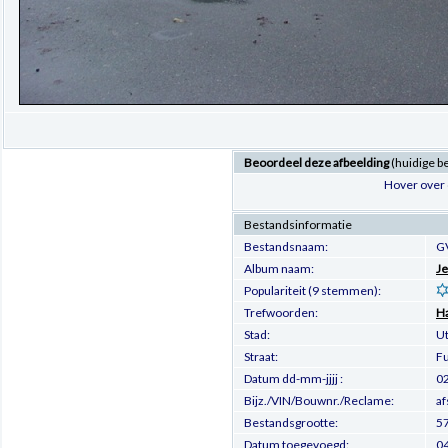
Beoordeel deze afbeelding
(huidige b
Hover over 
Bestandsinformatie
Bestandsnaam:
G
Album naam:
Je
Populariteit (9 stemmen):
Trefwoorden:
Ha
Stad:
Ut
Straat:
Fu
Datum dd-mm-jjjj :
0
Bijz./VIN/Bouwnr./Reclame:
af
Bestandsgrootte:
57
Datum toegevoegd:
04