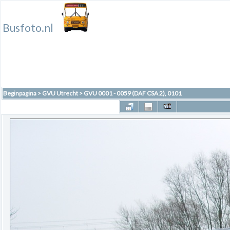
Busfoto.nl
Beginpagina
>
GVU Utrecht
>
GVU 0001 - 0059 (DAF CSA 2), 0101