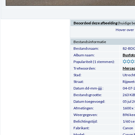
Beoordeel deze afbeelding
(huidige b
Hover over 
Bestandsinformatie
Bestandsnaam:
82-BDG
Album naam:
Busfot
Populariteit (1 stemmen):
Trefwoorden:
Merced
Stad:
Utrech
Straat:
Rijpwet
Datum dd-mm-jjjj :
04-07-
Bestandsgrootte:
263 Ki
Datum toegevoegd:
05 jul 
Afmetingen:
1600 x 
Weergegeven:
896 ke
Belichtingstijd:
1/60 se
Fabrikant:
Canon
Model:
Canon 