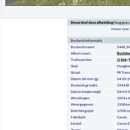
Beoordeel deze afbeelding
(Nog geen
Hover over 
Bestandsinformatie
Bestandsnaam:
3446_84
Album naam:
Busfoto
Trefwoorden:
Q-link
/
Stad:
Hoogke
Straat:
PR Tran
Datum dd-mm-jjjj :
04-03-2
Bestandsgrootte:
194 KiB
Datum toegevoegd:
04 mrt 
Afmetingen:
1024 x 6
Weergegeven:
1308 ke
Belichtingstijd:
1/500 s
Fabrikant:
Canon
Model:
Canon 
Zoom:
60 mm