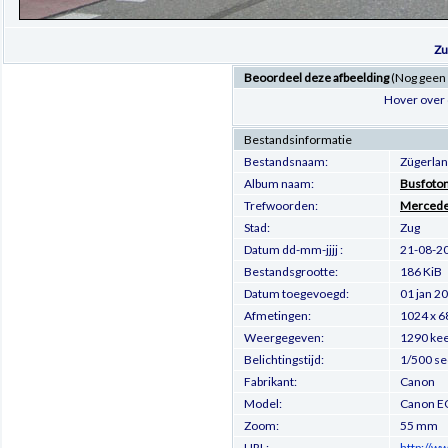
Zu
Beoordeel deze afbeelding
(Nog geen
Hover over 
Bestandsinformatie
Bestandsnaam:
Zügerlan
Album naam:
Busfoton
Trefwoorden:
Mercede
Stad:
Zug
Datum dd-mm-jjjj :
21-08-2
Bestandsgrootte:
186 KiB
Datum toegevoegd:
01 jan 2
Afmetingen:
1024 x 6
Weergegeven:
1290 ke
Belichtingstijd:
1/500 se
Fabrikant:
Canon
Model:
Canon E
Zoom:
55 mm
URL:
http://w