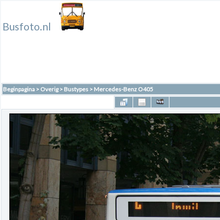
Busfoto.nl
Beginpagina
>
Overig
>
Bustypes
>
Mercedes-Benz O405