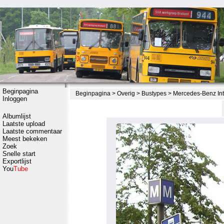
Beginpagina
Beginpagina
>
Overig
>
Bustypes
>
Mercedes-Benz In
Inloggen
Albumlijst
Laatste upload
Laatste commentaar
Meest bekeken
Zoek
Snelle start
Exportlijst
You
Tube