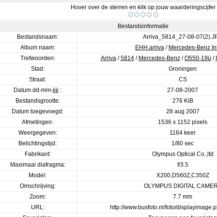
Hover over de sterren en klik op jouw waarderingscijfer
Bestandsinformatie
Bestandsnaam:
Arriva_5814_27-08-07(2).J
Album naam:
EHH.arriva
/
Mercedes-Benz In
Trefwoorden:
Arriva
/
5814
/
Mercedes-Benz
/
O550-19ü
/
Stad:
Groningen
Straat:
CS
Datum dd-mm-jjjj :
27-08-2007
Bestandsgrootte:
276 KiB
Datum toegevoegd:
28 aug 2007
Afmetingen:
1536 x 1152 pixels
Weergegeven:
1164 keer
Belichtingstijd:
1/80 sec
Fabrikant:
Olympus Optical Co.,ltd
Maximaal diafragma:
f/3.5
Model:
X200,D560Z,C350Z
Omschrijving:
OLYMPUS DIGITAL CAME
Zoom:
7.7 mm
URL:
http://www.busfoto.nl/foto/displayimage