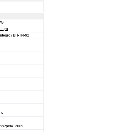
PG
tegro
Integro
/
BH-TN-92
RA
.php?pid=12609