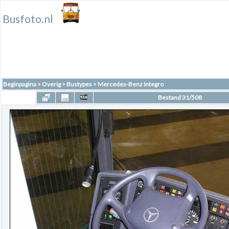
Busfoto.nl
Beginpagina
>
Overig
>
Bustypes
>
Mercedes-Benz Integro
Bestand 31/508