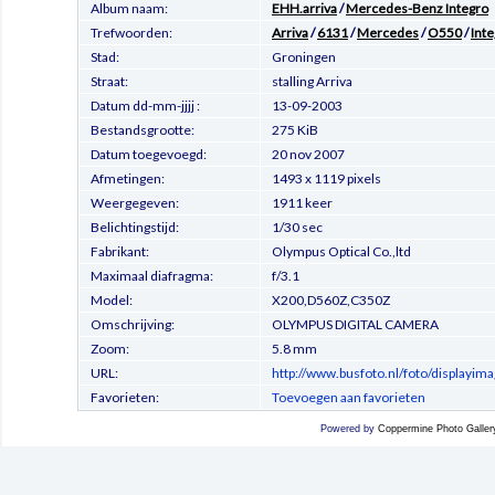
Album naam:
EHH.arriva
/
Mercedes-Benz Integro
Trefwoorden:
Arriva
/
6131
/
Mercedes
/
O550
/
Int
Stad:
Groningen
Straat:
stalling Arriva
Datum dd-mm-jjjj :
13-09-2003
Bestandsgrootte:
275 KiB
Datum toegevoegd:
20 nov 2007
Afmetingen:
1493 x 1119 pixels
Weergegeven:
1911 keer
Belichtingstijd:
1/30 sec
Fabrikant:
Olympus Optical Co.,ltd
Maximaal diafragma:
f/3.1
Model:
X200,D560Z,C350Z
Omschrijving:
OLYMPUS DIGITAL CAMERA
Zoom:
5.8 mm
URL:
http://www.busfoto.nl/foto/displayi
Favorieten:
Toevoegen aan favorieten
Powered by
Coppermine Photo Galler