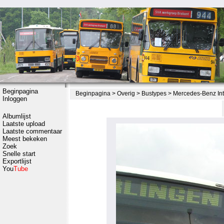
Beginpagina
Beginpagina
>
Overig
>
Bustypes
>
Mercedes-Benz In
Inloggen
Albumlijst
Laatste upload
Laatste commentaar
Meest bekeken
Zoek
Snelle start
Exportlijst
You
Tube