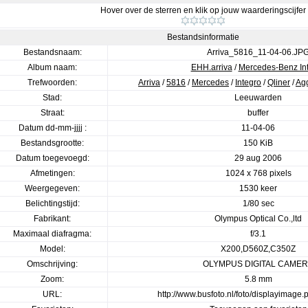
Hover over de sterren en klik op jouw waarderingscijfer
Bestandsinformatie
Bestandsnaam:
Arriva_5816_11-04-06.JP
Album naam:
EHH.arriva
/
Mercedes-Benz In
Trefwoorden:
Arriva
/
5816
/
Mercedes
/
Integro
/
Qliner
/
Agg
Stad:
Leeuwarden
Straat:
buffer
Datum dd-mm-jjjj :
11-04-06
Bestandsgrootte:
150 KiB
Datum toegevoegd:
29 aug 2006
Afmetingen:
1024 x 768 pixels
Weergegeven:
1530 keer
Belichtingstijd:
1/80 sec
Fabrikant:
Olympus Optical Co.,ltd
Maximaal diafragma:
f/3.1
Model:
X200,D560Z,C350Z
Omschrijving:
OLYMPUS DIGITAL CAME
Zoom:
5.8 mm
URL:
http://www.busfoto.nl/foto/displayimag