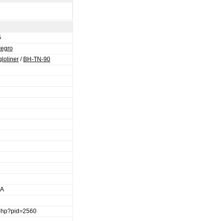
G
tegro
loliner
/
BH-TN-90
RA
e.php?pid=2560