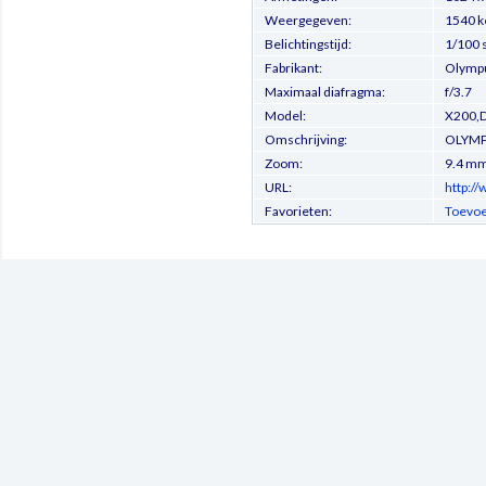
Weergegeven:
1540 k
Belichtingstijd:
1/100 
Fabrikant:
Olympu
Maximaal diafragma:
f/3.7
Model:
X200,
Omschrijving:
OLYMP
Zoom:
9.4 m
URL:
http:/
Favorieten:
Toevoe