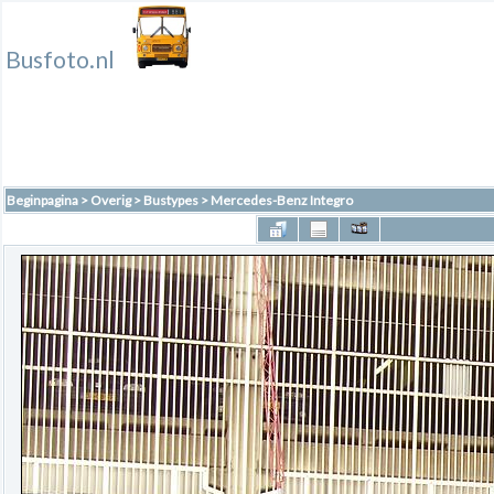
Busfoto.nl
Beginpagina
>
Overig
>
Bustypes
>
Mercedes-Benz Integro