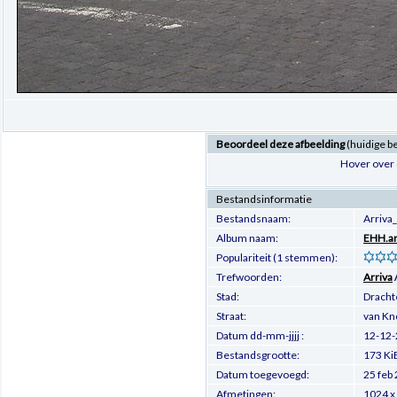
Beoordeel deze afbeelding
(huidige b
Hover over 
Bestandsinformatie
Bestandsnaam:
Arriva
Album naam:
EHH.ar
Populariteit (1 stemmen):
Trefwoorden:
Arriva
Stad:
Dracht
Straat:
van Kn
Datum dd-mm-jjjj :
12-12
Bestandsgrootte:
173 Ki
Datum toegevoegd:
25 feb
Afmetingen:
1024 x 