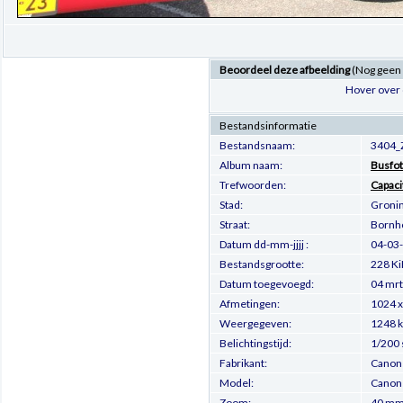
Beoordeel deze afbeelding
(Nog geen
Hover over 
Bestandsinformatie
Bestandsnaam:
3404_
Album naam:
Busfot
Trefwoorden:
Capaci
Stad:
Groni
Straat:
Bornho
Datum dd-mm-jjjj :
04-03
Bestandsgrootte:
228 Ki
Datum toegevoegd:
04 mrt
Afmetingen:
1024 x
Weergegeven:
1248 
Belichtingstijd:
1/200 
Fabrikant:
Canon
Model:
Canon
Zoom:
40 m