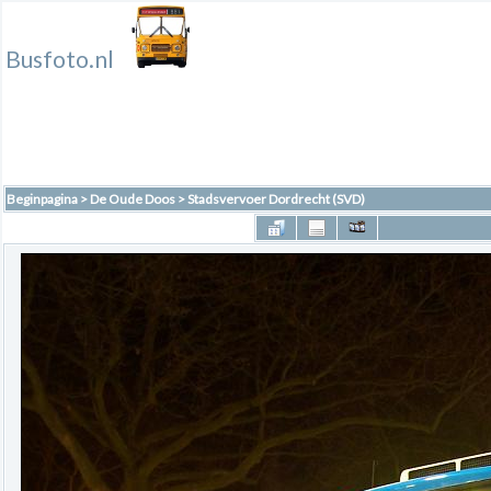
Busfoto.nl
Beginpagina
>
De Oude Doos
>
Stadsvervoer Dordrecht (SVD)