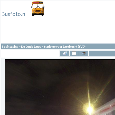
Busfoto.nl
Beginpagina
>
De Oude Doos
>
Stadsvervoer Dordrecht (SVD)