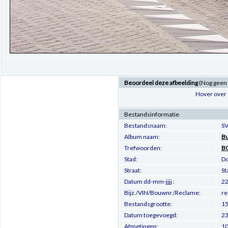
Beoordeel deze afbeelding
(Nog geen
Hover over 
Bestandsinformatie
Bestandsnaam:
SV
Album naam:
Bu
Trefwoorden:
B
Stad:
Do
Straat:
St
Datum dd-mm-jjjj :
22
Bijz./VIN/Bouwnr./Reclame:
re
Bestandsgrootte:
15
Datum toegevoegd:
23
Afmetingen:
10