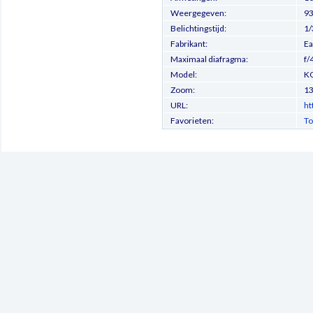
Weergegeven:
93
Belichtingstijd:
1/
Fabrikant:
Ea
Maximaal diafragma:
f/
Model:
K
Zoom:
1
URL:
ht
Favorieten:
To