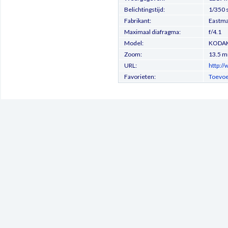
Belichtingstijd:
1/350 
Fabrikant:
Eastm
Maximaal diafragma:
f/4.1
Model:
KODAK
Zoom:
13.5 
URL:
http:/
Favorieten:
Toevoe