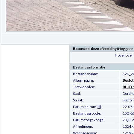
Beoordeel deze afbeelding
(Nog geen
Hover over 
Bestandsinformatie
Bestandsnaam:
SVD_20
Album naam:
Busfot
Trefwoorden:
BL-JD-
Stad:
Dordre
Straat:
Station
Datum dd-mm-jjjj :
22-07
Bestandsgrootte:
152 Ki
Datum toegevoegd:
23 jul 
Afmetingen:
1024 x 
Weergegeven:
1219 k