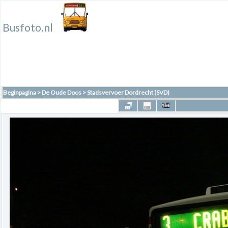
Busfoto.nl
Beginpagina
>
De Oude Doos
>
Stadsvervoer Dordrecht (SVD)