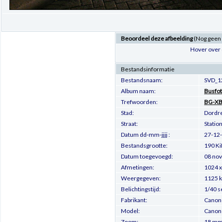
Beoordeel deze afbeelding
(Nog geen
Hover over 
Bestandsinformatie
Bestandsnaam:
SVD_1
Album naam:
Busfot
Trefwoorden:
BG-XB
Stad:
Dordr
Straat:
Statio
Datum dd-mm-jjjj :
27-12
Bestandsgrootte:
190 Ki
Datum toegevoegd:
08 nov
Afmetingen:
1024 x
Weergegeven:
1125 
Belichtingstijd:
1/40 s
Fabrikant:
Canon
Model:
Canon
Zoom:
18 m