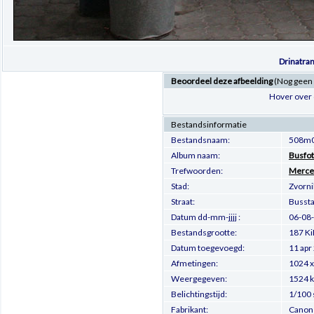
Drinatran
Beoordeel deze afbeelding
(Nog geen
Hover over 
Bestandsinformatie
Bestandsnaam:
508m0
Album naam:
Busfot
Trefwoorden:
Merce
Stad:
Zvorni
Straat:
Bussta
Datum dd-mm-jjjj :
06-08
Bestandsgrootte:
187 Ki
Datum toegevoegd:
11 apr
Afmetingen:
1024 x
Weergegeven:
1524 
Belichtingstijd:
1/100 
Fabrikant:
Canon