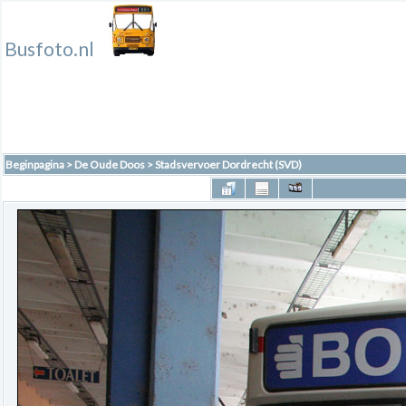
Busfoto.nl
Beginpagina
>
De Oude Doos
>
Stadsvervoer Dordrecht (SVD)