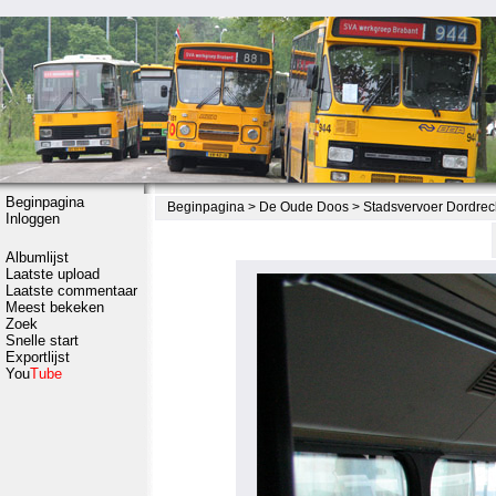
Beginpagina
Beginpagina
>
De Oude Doos
>
Stadsvervoer Dordrec
Inloggen
Albumlijst
Laatste upload
Laatste commentaar
Meest bekeken
Zoek
Snelle start
Exportlijst
You
Tube