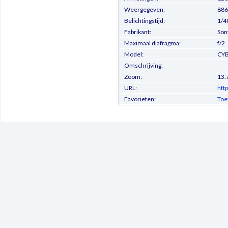
Weergegeven:
886
Belichtingstijd:
1/4
Fabrikant:
Son
Maximaal diafragma:
f/2
Model:
CY
Omschrijving:
Zoom:
13.
URL:
htt
Favorieten:
Toe