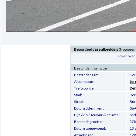
Beoordeel deze afbeelding
(Nog geen
Hover over 
Bestandsinformatie
Bestandsnaam:
SVD
Album naam:
Jer
Trefwoorden:
De
Stad:
Dor
Straat:
Bur
Datum dd-mm-jjjj :
06-
Bijz./VIN/Bouwnr./Reclame:
rec
Bestandsgrootte:
578
Datum toegevoegd:
13 
Afmetingen:
128