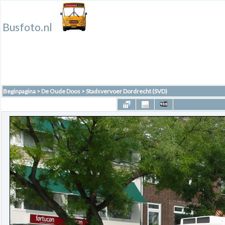
Busfoto.nl
Beginpagina
>
De Oude Doos
>
Stadsvervoer Dordrecht (SVD)