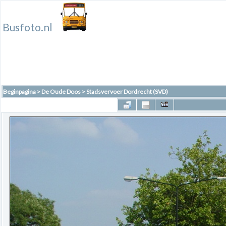
Busfoto.nl
Beginpagina
>
De Oude Doos
>
Stadsvervoer Dordrecht (SVD)