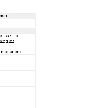
stemmen)
51-NB-53.jpg
dergelijken
stnederlandmap