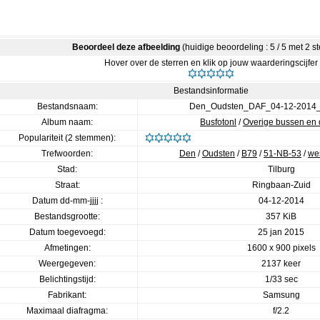
Beoordeel deze afbeelding
(huidige beoordeling : 5 / 5 met 2 
Hover over de sterren en klik op jouw waarderingscijfer
Bestandsinformatie
Bestandsnaam:
Den_Oudsten_DAF_04-12-2014_
Album naam:
Busfotonl
/
Overige bussen en 
Populariteit (2 stemmen):
Trefwoorden:
Den
/
Oudsten
/
B79
/
51-NB-53
/
we
Stad:
Tilburg
Straat:
Ringbaan-Zuid
Datum dd-mm-jjjj :
04-12-2014
Bestandsgrootte:
357 KiB
Datum toegevoegd:
25 jan 2015
Afmetingen:
1600 x 900 pixels
Weergegeven:
2137 keer
Belichtingstijd:
1/33 sec
Fabrikant:
Samsung
Maximaal diafragma:
f/2.2