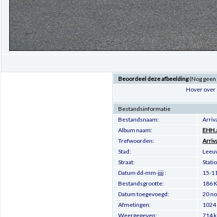
Beoordeel deze afbeelding
(Nog geen
Hover over 
Bestandsinformatie
Bestandsnaam:
Arri
Album naam:
EHH.a
Trefwoorden:
Arriv
Stad:
Leeu
Straat:
Stati
Datum dd-mm-jjjj :
15-1
Bestandsgrootte:
186 K
Datum toegevoegd:
20 no
Afmetingen:
1024 
Weergegeven:
714 k