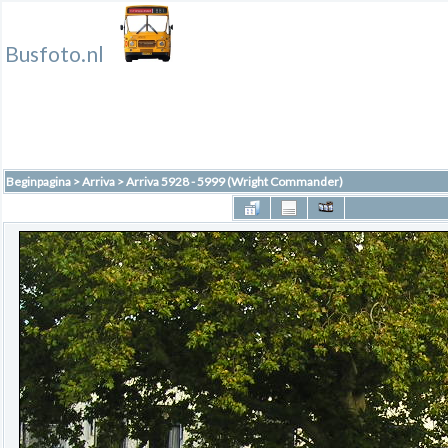
Busfoto.nl
Beginpagina
>
Arriva
>
Arriva 5928 - 5999 (Wright Commander)