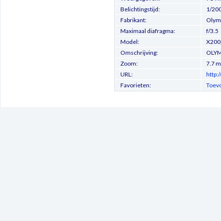
Belichtingstijd:
1/200
Fabrikant:
Olymp
Maximaal diafragma:
f/3.5
Model:
X200
Omschrijving:
OLYM
Zoom:
7.7 
URL:
http:
Favorieten:
Toevo