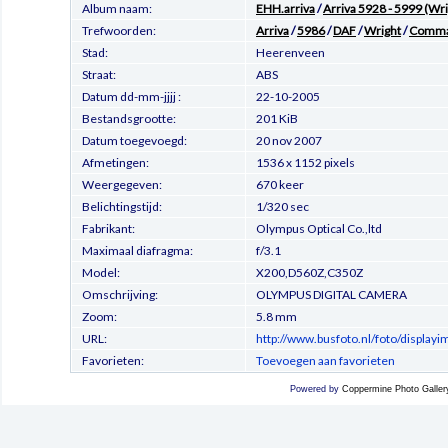
Album naam:
EHH.arriva
/
Arriva 5928 - 5999 (W
Trefwoorden:
Arriva
/
5986
/
DAF
/
Wright
/
Comma
Stad:
Heerenveen
Straat:
ABS
Datum dd-mm-jjjj :
22-10-2005
Bestandsgrootte:
201 KiB
Datum toegevoegd:
20 nov 2007
Afmetingen:
1536 x 1152 pixels
Weergegeven:
670 keer
Belichtingstijd:
1/320 sec
Fabrikant:
Olympus Optical Co.,ltd
Maximaal diafragma:
f/3.1
Model:
X200,D560Z,C350Z
Omschrijving:
OLYMPUS DIGITAL CAMERA
Zoom:
5.8 mm
URL:
http://www.busfoto.nl/foto/display
Favorieten:
Toevoegen aan favorieten
Powered by
Coppermine Photo Galler