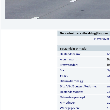
Beoordeel deze afbeelding
(Nog geen
Hover over 
Bestandsinformatie
Bestandsnaam:
Ar
Album naam:
Bu
Trefwoorden:
B
Stad:
N
Straat:
Gr
Datum dd-mm-jjjj :
30
Bijz./VIN/Bouwnr./Reclame:
sn
Bestandsgrootte:
23
Datum toegevoegd:
01
Afmetingen:
10
Weergegeven:
10