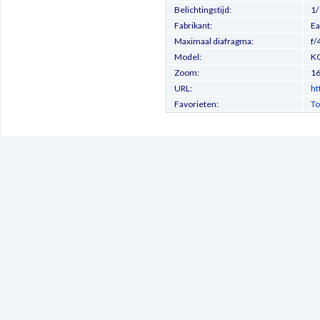
Belichtingstijd:
1/
Fabrikant:
Ea
Maximaal diafragma:
f/
Model:
K
Zoom:
1
URL:
ht
Favorieten:
To