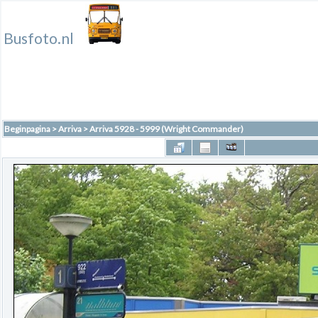
Busfoto.nl
Beginpagina
>
Arriva
>
Arriva 5928 - 5999 (Wright Commander)