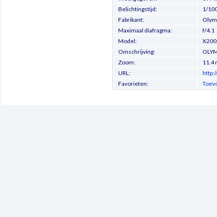
Belichtingstijd:
1/100
Fabrikant:
Olymp
Maximaal diafragma:
f/4.1
Model:
X200
Omschrijving:
OLYM
Zoom:
11.4
URL:
http:
Favorieten:
Toevo