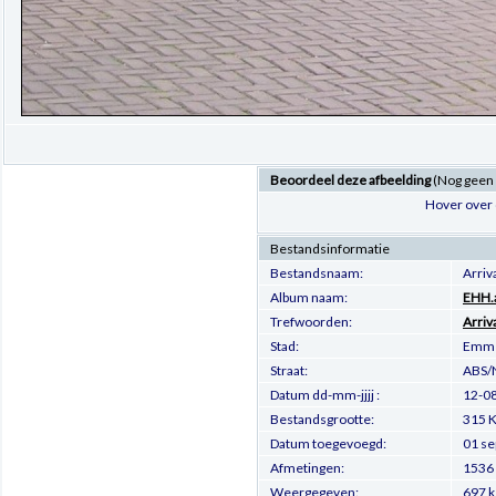
Beoordeel deze afbeelding
(Nog geen
Hover over 
Bestandsinformatie
Bestandsnaam:
Arri
Album naam:
EHH.a
Trefwoorden:
Arriv
Stad:
Emm
Straat:
ABS/
Datum dd-mm-jjjj :
12-0
Bestandsgrootte:
315 K
Datum toegevoegd:
01 se
Afmetingen:
1536 
Weergegeven:
697 k