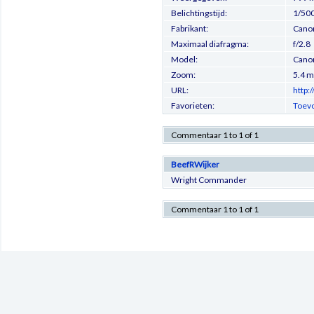
Belichtingstijd:
1/500
Fabrikant:
Cano
Maximaal diafragma:
f/2.8
Model:
Cano
Zoom:
5.4 
URL:
http:
Favorieten:
Toevo
Commentaar 1 to 1 of 1
BeefRWijker
Wright Commander
Commentaar 1 to 1 of 1