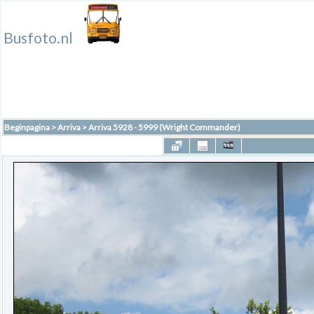
Busfoto.nl
Beginpagina
>
Arriva
>
Arriva 5928 - 5999 (Wright Commander)