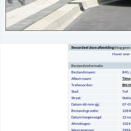
Beoordeel deze afbeelding
(Nog geen
Hover over 
Bestandsinformatie
Bestandsnaam:
IMG_
Album naam:
Timo
Trefwoorden:
BN-H
Stad:
Tiel
Straat:
Stati
Datum dd-mm-jjjj :
07-0
Bestandsgrootte:
128 K
Datum toegevoegd:
12 no
Afmetingen:
1024 
Weergegeven:
799 k