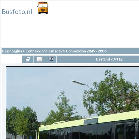
Busfoto.nl
Beginpagina
>
Connexxion/Transdev
>
Connexxion 2849 - 2886
Bestand 73/112