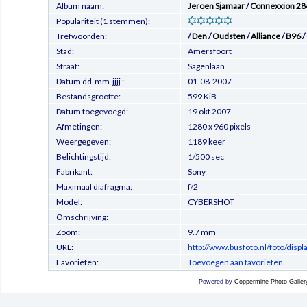
Album naam:
Jeroen Sjamaar
/
Connexxion 28
Populariteit (1 stemmen):
Trefwoorden:
/
Den
/
Oudsten
/
Alliance
/
B96
/
Stad:
Amersfoort
Straat:
Sagenlaan
Datum dd-mm-jjjj :
01-08-2007
Bestandsgrootte:
599 KiB
Datum toegevoegd:
19 okt 2007
Afmetingen:
1280 x 960 pixels
Weergegeven:
1189 keer
Belichtingstijd:
1/500 sec
Fabrikant:
Sony
Maximaal diafragma:
f/2
Model:
CYBERSHOT
Omschrijving:
Zoom:
9.7 mm
URL:
http://www.busfoto.nl/foto/dis
Favorieten:
Toevoegen aan favorieten
Powered by
Coppermine Photo Galler