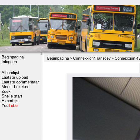
Beginpagina
Beginpagina
>
Connexxion/Transdev
>
Connexxion 43
Inloggen
Albumlijst
Laatste upload
Laatste commentaar
Meest bekeken
Zoek
Snelle start
Exportlijst
You
Tube