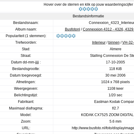
Hover over de sterren en klik op jouw waarderingscijfer
Bestandsinformatie
Bestandsnaam:
Connexxion_4323_Interieu
Album naam:
Busfotonl
/
Connexxion 4312 - 4326, 4329 
Populariteit (1 stemmen):
Trefwoorden:
Interieur
/
binnen
/
VH-32
Stad:
Almere
Straat:
Stalling Connexxion De St
Datum dd-mm-jjjj :
17-10-2005
Bestandsgrootte:
118 KiB
Datum toegevoegd:
30 mei 2006
Afmetingen:
1024 x 768 pixels
Weergegeven:
1108 keer
Belichtingstijd:
1/20 sec
Fabrikant:
Eastman Kodak Compa
Maximaal diafragma:
f/2.7
Model:
KODAK CX7525 ZOOM DIGITA
Zoom:
5.6 mm
URL:
http://www.busfoto.nl/foto/displayima