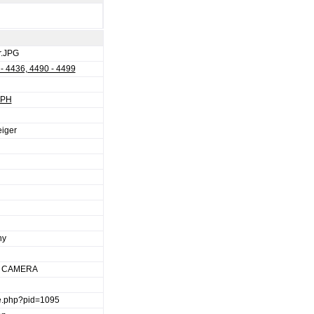
r.JPG
- 4436, 4490 - 4499
-PH
eiger
ny
L CAMERA
ge.php?pid=1095