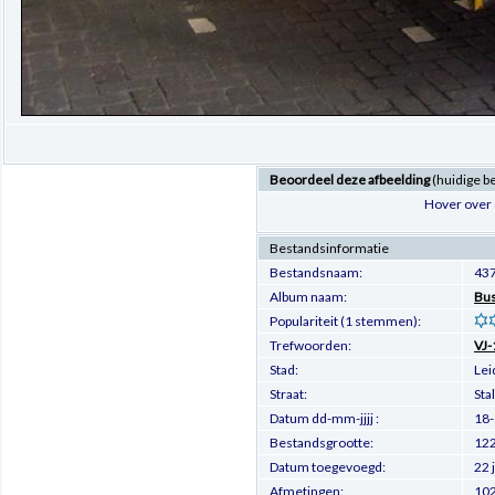
Beoordeel deze afbeelding
(huidige b
Hover over 
Bestandsinformatie
Bestandsnaam:
437
Album naam:
Bus
Populariteit (1 stemmen):
Trefwoorden:
VJ-
Stad:
Lei
Straat:
Sta
Datum dd-mm-jjjj :
18
Bestandsgrootte:
122
Datum toegevoegd:
22 
Afmetingen:
102