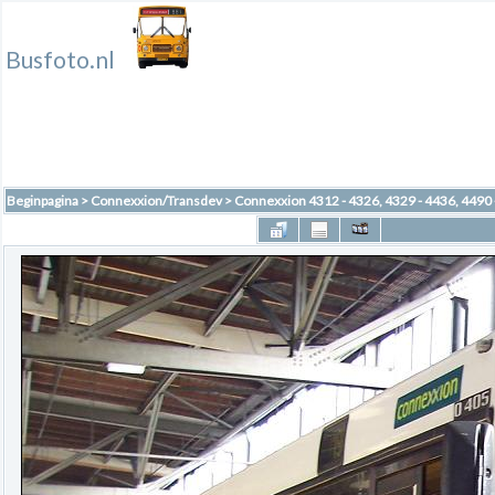
Busfoto.nl
Beginpagina
>
Connexxion/Transdev
>
Connexxion 4312 - 4326, 4329 - 4436, 4490 