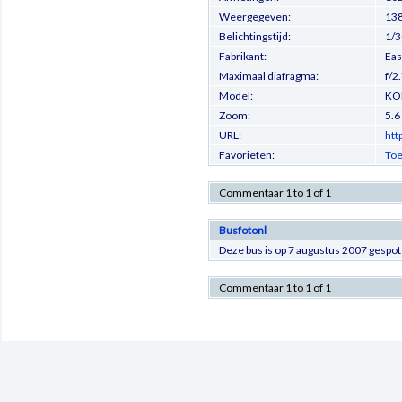
Weergegeven:
138
Belichtingstijd:
1/3
Fabrikant:
Ea
Maximaal diafragma:
f/2
Model:
KO
Zoom:
5.
URL:
htt
Favorieten:
Toe
Commentaar 1 to 1 of 1
Busfotonl
Deze bus is op 7 augustus 2007 gespot
Commentaar 1 to 1 of 1