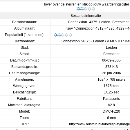
Hover over de sterren en klik op jouw waarderingscijfer
Bestandsinformatie
Bestandsnaam:
Connexxion_4375_Leiden_Breestraat
Album naam:
tsov
/
Connexxion 4312 - 4326, 4329 - 4
Populariteit (1 stemmen):
Trefwoorden:
Connexxion
/
4375
/
Leiden
/
VJ-87-TD
/
Me
Stad:
Leiden
Straat:
Breestraat
Datum dd-mm-jjjj :
06-09-2005
Bestandsgrootte:
373 KiB
Datum toegevoegd:
26 jun 2006
Afmetingen:
1024 x 768 pixels
Weergegeven:
1675 keer
Belichtingstijd:
1/125 sec
Fabrikant:
Panasonic
Maximaal diafragma:
f/2.8
Model:
DMC-FZ20
Zoom:
6 mm
URL:
http://www.busfoto.nl/foto/displayima