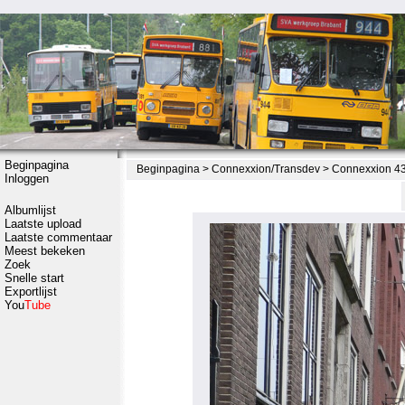
Beginpagina
Beginpagina
>
Connexxion/Transdev
>
Connexxion 43
Inloggen
Albumlijst
Laatste upload
Laatste commentaar
Meest bekeken
Zoek
Snelle start
Exportlijst
You
Tube