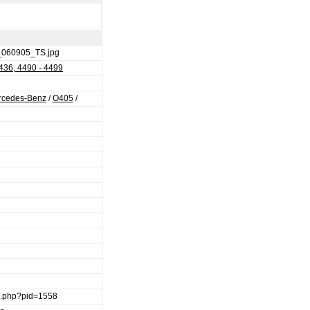
_060905_TS.jpg
436, 4490 - 4499
rcedes-Benz
/
O405
/
ge.php?pid=1558