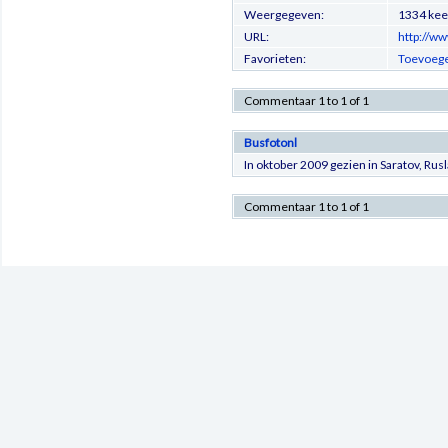
Weergegeven:
1334 kee
URL:
http://w
Favorieten:
Toevoege
Commentaar 1 to 1 of 1
Busfotonl
In oktober 2009 gezien in Saratov, Ru
Commentaar 1 to 1 of 1