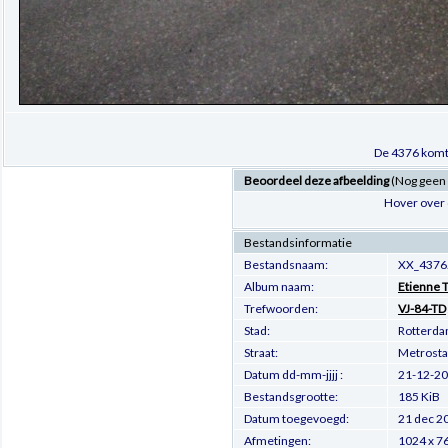
De 4376 komt 
Beoordeel deze afbeelding
(Nog geen
Hover over 
Bestandsinformatie
Bestandsnaam:
XX_4376.
Album naam:
Etienne 
Trefwoorden:
VJ-84-TD
Stad:
Rotterd
Straat:
Metrosta
Datum dd-mm-jjjj :
21-12-2
Bestandsgrootte:
185 KiB
Datum toegevoegd:
21 dec 2
Afmetingen:
1024 x 76