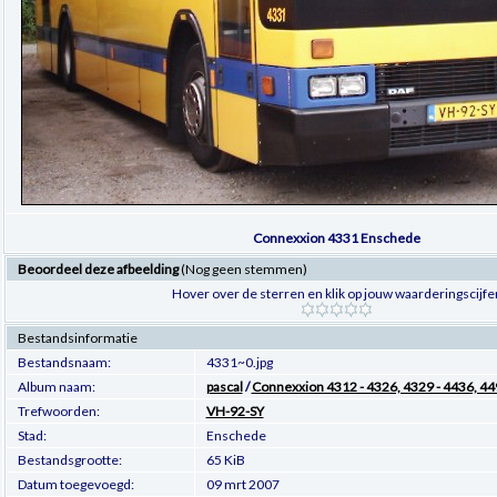
Connexxion 4331 Enschede
Beoordeel deze afbeelding
(Nog geen stemmen)
Hover over de sterren en klik op jouw waarderingscijfe
Bestandsinformatie
Bestandsnaam:
4331~0.jpg
Album naam:
pascal
/
Connexxion 4312 - 4326, 4329 - 4436, 44
Trefwoorden:
VH-92-SY
Stad:
Enschede
Bestandsgrootte:
65 KiB
Datum toegevoegd:
09 mrt 2007