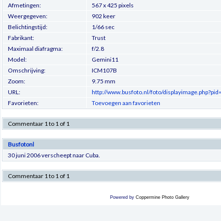
Afmetingen:
567 x 425 pixels
Weergegeven:
902 keer
Belichtingstijd:
1/66 sec
Fabrikant:
Trust
Maximaal diafragma:
f/2.8
Model:
Gemini11
Omschrijving:
ICM107B
Zoom:
9.75 mm
URL:
http://www.busfoto.nl/foto/displayimage.php?pi
Favorieten:
Toevoegen aan favorieten
Commentaar 1 to 1 of 1
Busfotonl
30 juni 2006 verscheept naar Cuba.
Commentaar 1 to 1 of 1
Powered by
Coppermine Photo Gallery