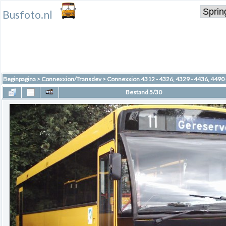
Busfoto.nl
Beginpagina
>
Connexxion/Transdev
>
Connexxion 4312 - 4326, 4329 - 4436, 4490 
Bestand 5/30