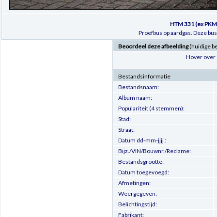
HTM 331 (ex PKM 
Proefbus op aardgas. Deze bus 
Beoordeel deze afbeelding
(huidige b
Hover over 
Bestandsinformatie
Bestandsnaam:
Album naam:
Populariteit (4 stemmen):
Stad:
Straat:
Datum dd-mm-jjjj :
Bijz./VIN/Bouwnr./Reclame:
Bestandsgrootte:
Datum toegevoegd:
Afmetingen:
Weergegeven:
Belichtingstijd:
Fabrikant: