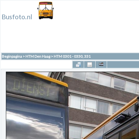
Busfoto.nl
Beginpagina
>
HTM Den Haag
>
HTM 0301 - 0330, 331