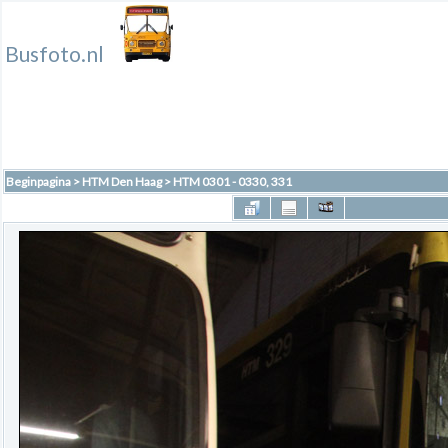
Busfoto.nl
Beginpagina
>
HTM Den Haag
>
HTM 0301 - 0330, 331