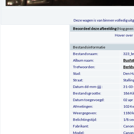
Deze wagen is van binnen volledig uit
Beoordeel deze afbeelding
(Nog geen
Hover over 
Bestandsinformatie
Bestandsnaam:
323_br
Album naam:
Busfot
Trefwoorden:
Berkh
Stad:
Den H
Straat:
Stalli
Datum dd-mm-jjjj :
31-03
Bestandsgrootte:
186 Ki
Datum toegevoegd:
02 apr
Afmetingen:
1024 x
Weergegeven:
1180 
Belichtingstijd:
1/8 se
Fabrikant:
Canon
Model:
Canon