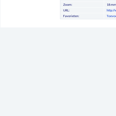
Zoom:
18 m
URL:
http:/
Favorieten:
Toevoe