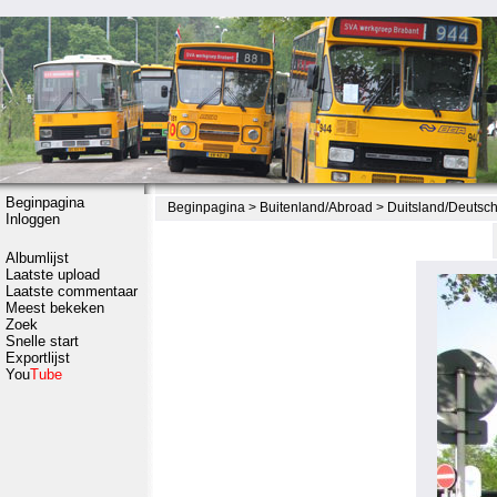
Beginpagina
Beginpagina
>
Buitenland/Abroad
>
Duitsland/Deutsc
Inloggen
Albumlijst
Laatste upload
Laatste commentaar
Meest bekeken
Zoek
Snelle start
Exportlijst
You
Tube