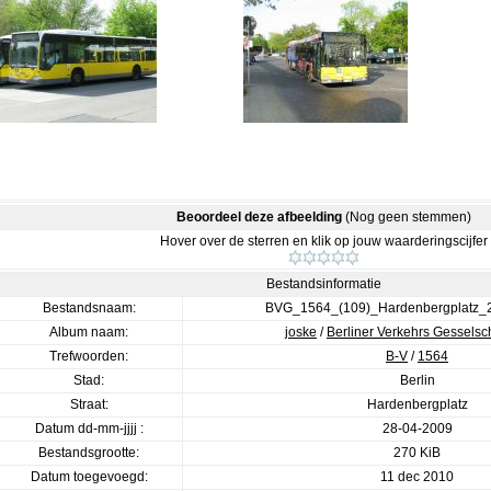
Beoordeel deze afbeelding
(Nog geen stemmen)
Hover over de sterren en klik op jouw waarderingscijfer
Bestandsinformatie
Bestandsnaam:
BVG_1564_(109)_Hardenbergplatz_
Album naam:
joske
/
Berliner Verkehrs Gesselsc
Trefwoorden:
B-V
/
1564
Stad:
Berlin
Straat:
Hardenbergplatz
Datum dd-mm-jjjj :
28-04-2009
Bestandsgrootte:
270 KiB
Datum toegevoegd:
11 dec 2010