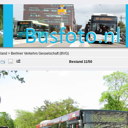
hland
>
Berliner Verkehrs Gesselschaft (BVG)
Bestand 11/50