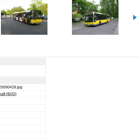
20090428.jpg
haft (BVG)