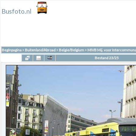
Busfoto.nl
Beginpagina
>
Buitenland/Abroad
>
Belgie/Belgium
>
MIVB Mij. voor Intercommuna
Bestand 23/25