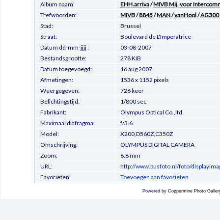
Album naam:
EHH.arriva
/
MIVB Mij. voor Intercom
Trefwoorden:
MIVB
/
8845
/
MAN
/
vanHool
/
AG300
Stad:
Brussel
Straat:
Boulevard de L'Imperatrice
Datum dd-mm-jjjj :
03-08-2007
Bestandsgrootte:
278 KiB
Datum toegevoegd:
16 aug 2007
Afmetingen:
1536 x 1152 pixels
Weergegeven:
726 keer
Belichtingstijd:
1/800 sec
Fabrikant:
Olympus Optical Co.,ltd
Maximaal diafragma:
f/3.6
Model:
X200,D560Z,C350Z
Omschrijving:
OLYMPUS DIGITAL CAMERA
Zoom:
8.8 mm
URL:
http://www.busfoto.nl/foto/displayi
Favorieten:
Toevoegen aan favorieten
Powered by
Coppermine Photo Galler