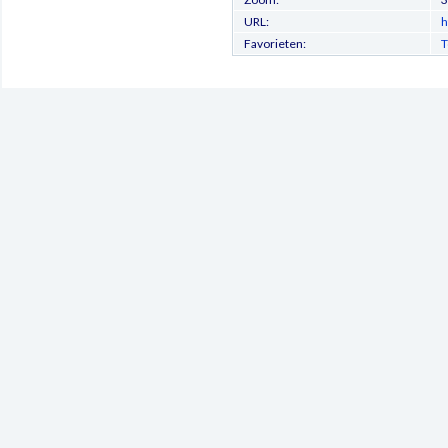
URL:
h
Favorieten:
T