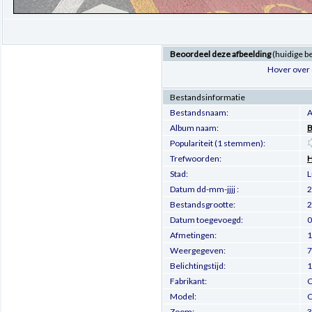
Beoordeel deze afbeelding
(huidige b
Hover over 
Bestandsinformatie
Bestandsnaam:
A
Album naam:
B
Populariteit (1 stemmen):
Trefwoorden:
H
Stad:
L
Datum dd-mm-jjjj :
2
Bestandsgrootte:
2
Datum toegevoegd:
0
Afmetingen:
1
Weergegeven:
7
Belichtingstijd:
1
Fabrikant:
C
Model:
C
Zoom: