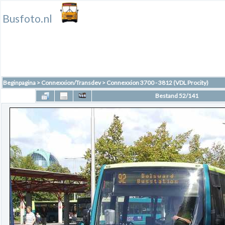
Busfoto.nl
Beginpagina
>
Connexxion/Transdev
>
Connexxion 3700 - 3812 (VDL Procity)
Bestand 52/141