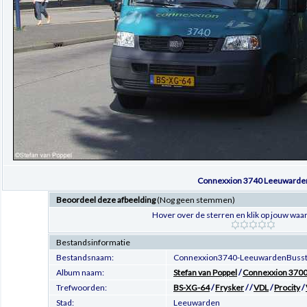
Connexxion 3740 Leeuwarde
Beoordeel deze afbeelding
(Nog geen stemmen)
Hover over de sterren en klik op jouw waar
Bestandsinformatie
Bestandsnaam:
Connexxion3740-LeeuwardenBussta
Album naam:
Stefan van Poppel
/
Connexxion 3700 
Trefwoorden:
BS-XG-64
/
Frysker
/
/
VDL
/
Procity
/
Stad:
Leeuwarden