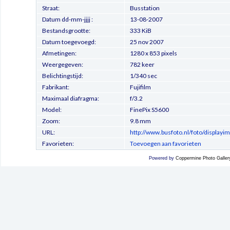
Straat:
Busstation
Datum dd-mm-jjjj :
13-08-2007
Bestandsgrootte:
333 KiB
Datum toegevoegd:
25 nov 2007
Afmetingen:
1280 x 853 pixels
Weergegeven:
782 keer
Belichtingstijd:
1/340 sec
Fabrikant:
Fujifilm
Maximaal diafragma:
f/3.2
Model:
FinePix S5600
Zoom:
9.8 mm
URL:
http://www.busfoto.nl/foto/display
Favorieten:
Toevoegen aan favorieten
Powered by
Coppermine Photo Galler