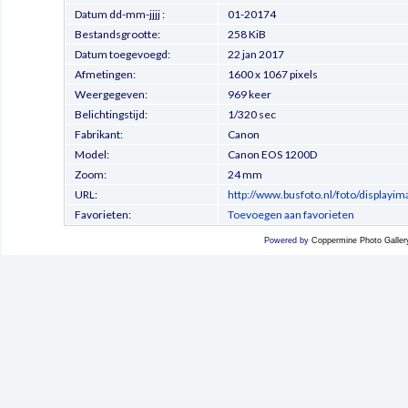
Datum dd-mm-jjjj :
01-20174
Bestandsgrootte:
258 KiB
Datum toegevoegd:
22 jan 2017
Afmetingen:
1600 x 1067 pixels
Weergegeven:
969 keer
Belichtingstijd:
1/320 sec
Fabrikant:
Canon
Model:
Canon EOS 1200D
Zoom:
24 mm
URL:
http://www.busfoto.nl/foto/displayi
Favorieten:
Toevoegen aan favorieten
Powered by
Coppermine Photo Galler