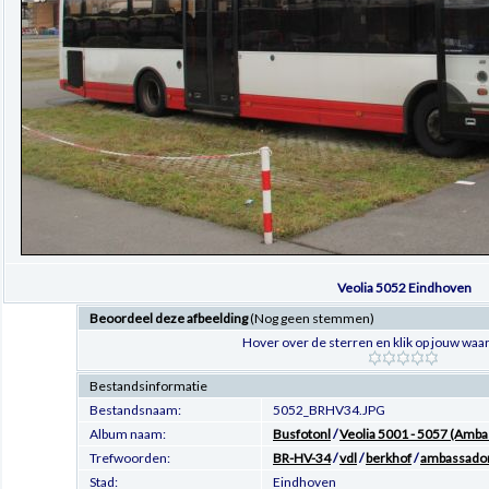
Veolia 5052 Eindhoven
Beoordeel deze afbeelding
(Nog geen stemmen)
Hover over de sterren en klik op jouw waar
Bestandsinformatie
Bestandsnaam:
5052_BRHV34.JPG
Album naam:
Busfotonl
/
Veolia 5001 - 5057 (Amb
Trefwoorden:
BR-HV-34
/
vdl
/
berkhof
/
ambassado
Stad:
Eindhoven