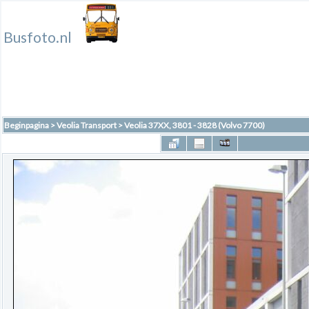
Busfoto.nl
Beginpagina
>
Veolia Transport
>
Veolia 37XX, 3801 - 3828 (Volvo 7700)