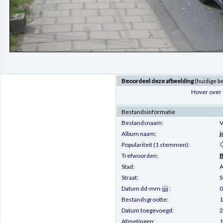
Beoordeel deze afbeelding
(huidige b
Hover over 
Bestandsinformatie
Bestandsnaam:
V
Album naam:
j
Populariteit (1 stemmen):
Trefwoorden:
B
Stad:
A
Straat:
S
Datum dd-mm-jjjj :
0
Bestandsgrootte:
1
Datum toegevoegd:
2
Afmetingen:
1