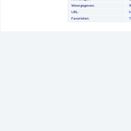
Weergegeven:
9
URL:
h
Favorieten:
T