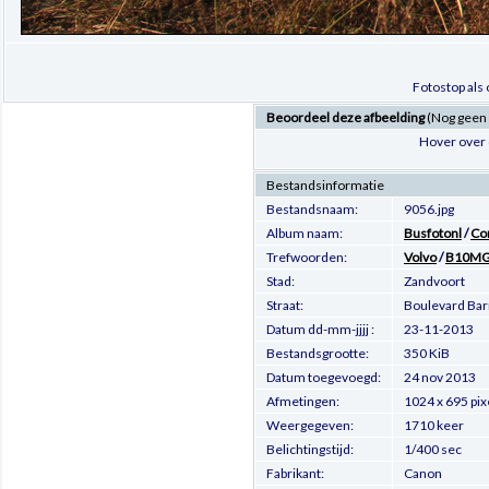
Fotostop als
Beoordeel deze afbeelding
(Nog geen
Hover over 
Bestandsinformatie
Bestandsnaam:
9056.jpg
Album naam:
Busfotonl
/
Co
Trefwoorden:
Volvo
/
B10MG
Stad:
Zandvoort
Straat:
Boulevard Bar
Datum dd-mm-jjjj :
23-11-2013
Bestandsgrootte:
350 KiB
Datum toegevoegd:
24 nov 2013
Afmetingen:
1024 x 695 pix
Weergegeven:
1710 keer
Belichtingstijd:
1/400 sec
Fabrikant:
Canon