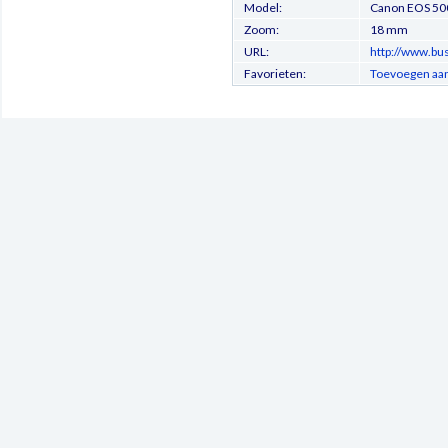
Model:
Canon EOS 50
Zoom:
18 mm
URL:
http://www.bu
Favorieten:
Toevoegen aan