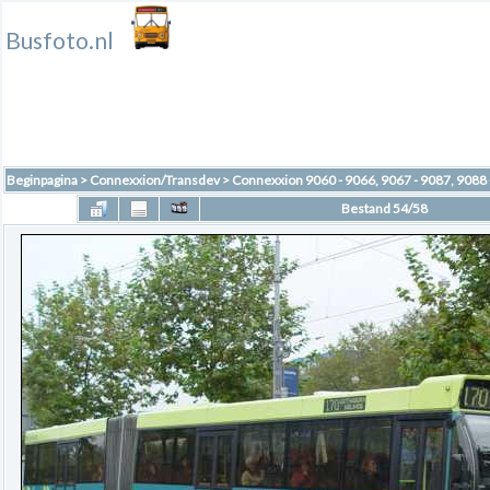
Busfoto.nl
Beginpagina
>
Connexxion/Transdev
>
Connexxion 9060 - 9066, 9067 - 9087, 9088 
Bestand 54/58