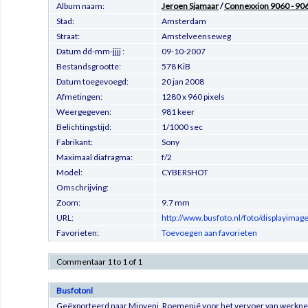
Album naam:
Jeroen Sjamaar
/
Connexxion 9060 - 906
Stad:
Amsterdam
Straat:
Amstelveenseweg
Datum dd-mm-jjjj :
09-10-2007
Bestandsgrootte:
578 KiB
Datum toegevoegd:
20 jan 2008
Afmetingen:
1280 x 960 pixels
Weergegeven:
981 keer
Belichtingstijd:
1/1000 sec
Fabrikant:
Sony
Maximaal diafragma:
f/2
Model:
CYBERSHOT
Omschrijving:
Zoom:
9.7 mm
URL:
http://www.busfoto.nl/foto/displayima
Favorieten:
Toevoegen aan favorieten
Commentaar 1 to 1 of 1
Busfotonl
Geëxporteerd naar Mioveni, Roemenië voor het vervoer van werkne