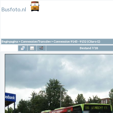
Busfoto.nl
Beginpagina
>
Connexxion/Transdev
>
Connexxion 9143 - 9152 (Citaro G)
Bestand 7/18