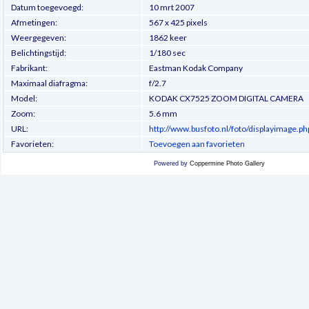
Datum toegevoegd:
10 mrt 2007
Afmetingen:
567 x 425 pixels
Weergegeven:
1862 keer
Belichtingstijd:
1/180 sec
Fabrikant:
Eastman Kodak Company
Maximaal diafragma:
f/2.7
Model:
KODAK CX7525 ZOOM DIGITAL CAMERA
Zoom:
5.6 mm
URL:
http://www.busfoto.nl/foto/displayimage.p
Favorieten:
Toevoegen aan favorieten
Powered by
Coppermine Photo Gallery