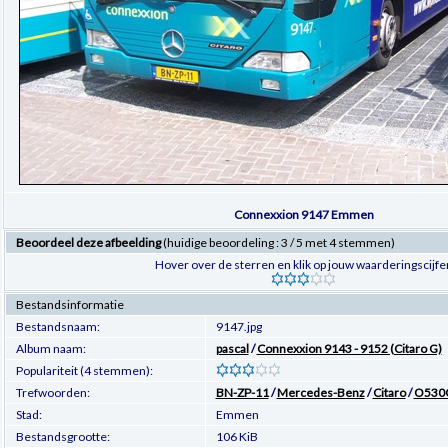
Connexxion 9147 Emmen
Beoordeel deze afbeelding
(huidige beoordeling : 3 / 5 met 4 stemmen)
Hover over de sterren en klik op jouw waarderingscijfe
Bestandsinformatie
Bestandsnaam:
9147.jpg
Album naam:
pascal
/
Connexxion 9143 - 9152 (Citaro G)
Populariteit (4 stemmen):
Trefwoorden:
BN-ZP-11
/
Mercedes-Benz
/
Citaro
/
O530
Stad:
Emmen
Bestandsgrootte:
106 KiB