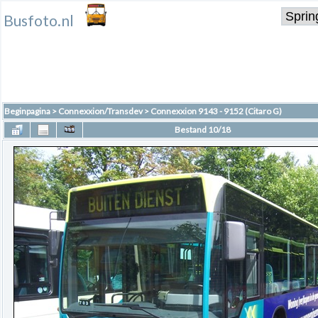
Busfoto.nl
Beginpagina
>
Connexxion/Transdev
>
Connexxion 9143 - 9152 (Citaro G)
Bestand 10/18