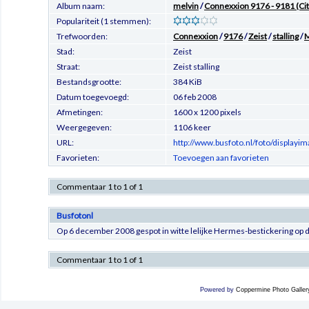
Album naam:
melvin
/
Connexxion 9176 - 9181 (Cit
Populariteit (1 stemmen):
Trefwoorden:
Connexxion
/
9176
/
Zeist
/
stalling
/
M
Stad:
Zeist
Straat:
Zeist stalling
Bestandsgrootte:
384 KiB
Datum toegevoegd:
06 feb 2008
Afmetingen:
1600 x 1200 pixels
Weergegeven:
1106 keer
URL:
http://www.busfoto.nl/foto/display
Favorieten:
Toevoegen aan favorieten
Commentaar 1 to 1 of 1
Busfotonl
Op 6 december 2008 gespot in witte lelijke Hermes-bestickering op d
Commentaar 1 to 1 of 1
Powered by
Coppermine Photo Galler