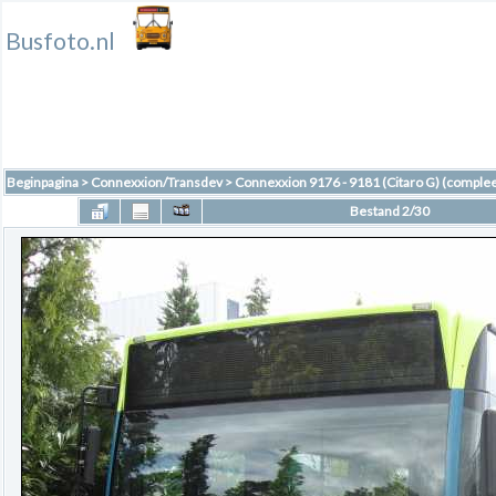
Busfoto.nl
Beginpagina
>
Connexxion/Transdev
>
Connexxion 9176 - 9181 (Citaro G) (complee
Bestand 2/30