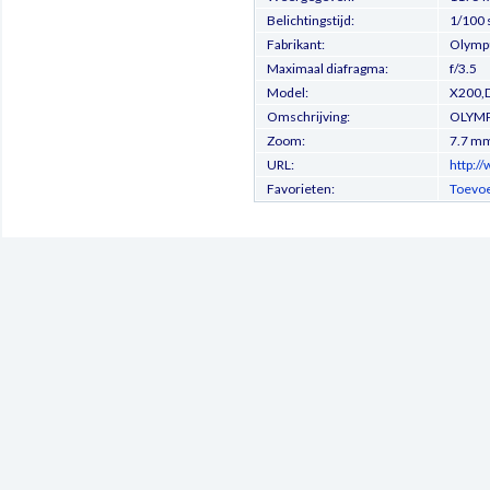
Belichtingstijd:
1/100 
Fabrikant:
Olympu
Maximaal diafragma:
f/3.5
Model:
X200,
Omschrijving:
OLYMP
Zoom:
7.7 m
URL:
http:/
Favorieten:
Toevoe