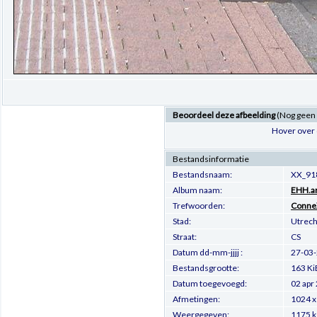
Beoordeel deze afbeelding
(Nog geen
Hover over 
Bestandsinformatie
Bestandsnaam:
XX_91
Album naam:
EHH.ar
Trefwoorden:
Conne
Stad:
Utrech
Straat:
CS
Datum dd-mm-jjjj :
27-03
Bestandsgrootte:
163 Ki
Datum toegevoegd:
02 apr
Afmetingen:
1024 x
Weergegeven:
1175 k