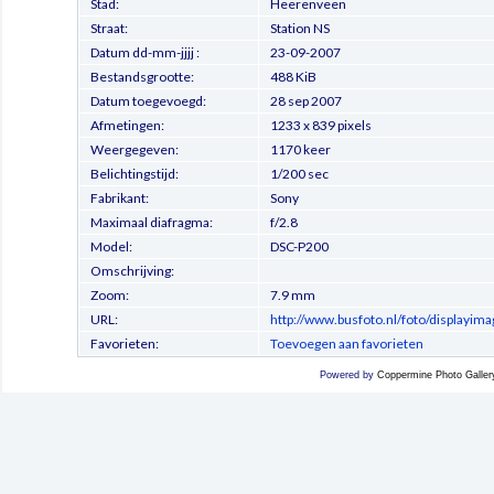
Stad:
Heerenveen
Straat:
Station NS
Datum dd-mm-jjjj :
23-09-2007
Bestandsgrootte:
488 KiB
Datum toegevoegd:
28 sep 2007
Afmetingen:
1233 x 839 pixels
Weergegeven:
1170 keer
Belichtingstijd:
1/200 sec
Fabrikant:
Sony
Maximaal diafragma:
f/2.8
Model:
DSC-P200
Omschrijving:
Zoom:
7.9 mm
URL:
http://www.busfoto.nl/foto/displayi
Favorieten:
Toevoegen aan favorieten
Powered by
Coppermine Photo Galler