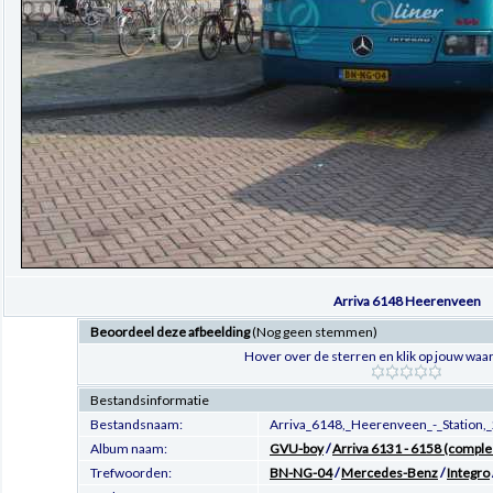
Arriva 6148 Heerenveen
Beoordeel deze afbeelding
(Nog geen stemmen)
Hover over de sterren en klik op jouw waar
Bestandsinformatie
Bestandsnaam:
Arriva_6148,_Heerenveen_-_Station,_
Album naam:
GVU-boy
/
Arriva 6131 - 6158 (comple
Trefwoorden:
BN-NG-04
/
Mercedes-Benz
/
Integro