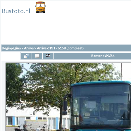
Busfoto.nl
Beginpagina
>
Arriva
>
Arriva 6131 - 6158 (compleet)
Bestand 69/86