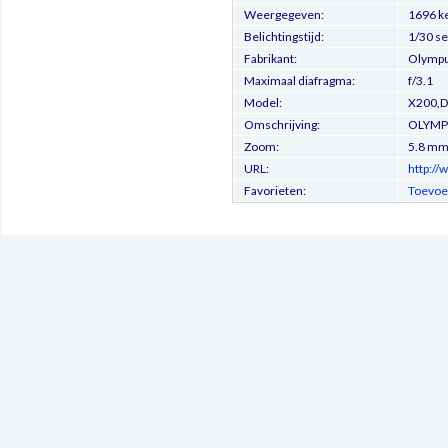
Weergegeven:
1696 k
Belichtingstijd:
1/30 s
Fabrikant:
Olympus
Maximaal diafragma:
f/3.1
Model:
X200,
Omschrijving:
OLYMP
Zoom:
5.8 m
URL:
http://
Favorieten:
Toevoe