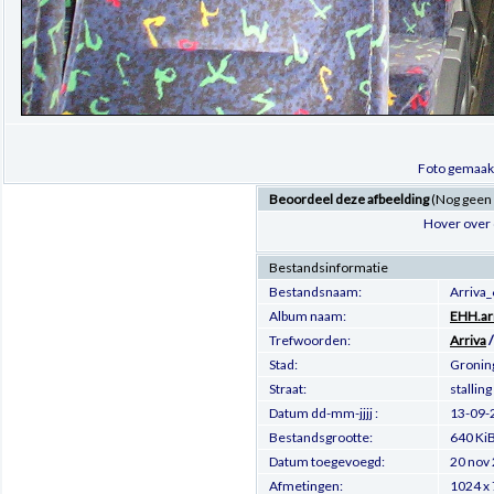
Foto gemaakt
Beoordeel deze afbeelding
(Nog geen
Hover over 
Bestandsinformatie
Bestandsnaam:
Arriva_
Album naam:
EHH.ar
Trefwoorden:
Arriva
Stad:
Gronin
Straat:
stalling
Datum dd-mm-jjjj :
13-09-
Bestandsgrootte:
640 Ki
Datum toegevoegd:
20 nov
Afmetingen:
1024 x 