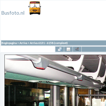
Busfoto.nl
Beginpagina
>
Arriva
>
Arriva 6131 - 6158 (compleet)