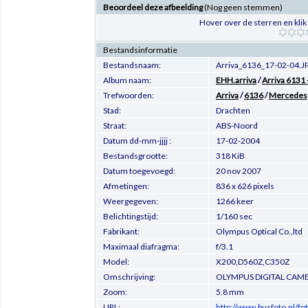
Beoordeel deze afbeelding
(Nog geen stemmen)
Hover over de sterren en klik
Bestandsinformatie
Bestandsnaam:
Arriva_6136_17-02-04.J
Album naam:
EHH.arriva
/
Arriva 6131 
Trefwoorden:
Arriva
/
6136
/
Mercedes
Stad:
Drachten
Straat:
ABS-Noord
Datum dd-mm-jjjj :
17-02-2004
Bestandsgrootte:
318 KiB
Datum toegevoegd:
20 nov 2007
Afmetingen:
836 x 626 pixels
Weergegeven:
1266 keer
Belichtingstijd:
1/160 sec
Fabrikant:
Olympus Optical Co.,ltd
Maximaal diafragma:
f/3.1
Model:
X200,D560Z,C350Z
Omschrijving:
OLYMPUS DIGITAL CAM
Zoom:
5.8 mm
URL:
http://www.busfoto.nl/f