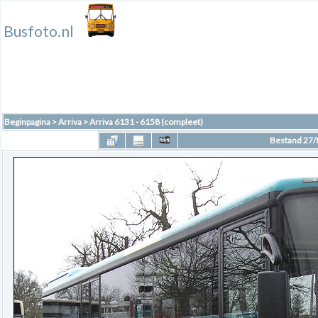
Busfoto.nl
Beginpagina
>
Arriva
>
Arriva 6131 - 6158 (compleet)
Bestand 27/