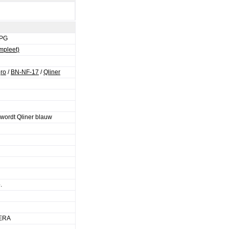
JPG
mpleet)
gro
/
BN-NF-17
/
Qliner
wordt Qliner blauw
.
ERA