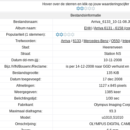
Hover over de sterren en klik op jouw waarderingscijfer
Bestandsinformatie
Bestandsnaam:
Arriva_6133_10-11-08.
Album naam:
EHH
/
Arriva 6131 - 6158 (co
Populariteit (1 stemmen):
Trefwoorden:
Arriva
/
6133
/
Mercedes-Benz
/
O550
/
Inte
Stad:
Heerenveen
Straat:
Station NS
Datum dd-mm-jjjj :
10-11-2008
Bijz./VIN/Bouwnr./Reclame:
is per 14-12-2008 naar GGD verhuist en 
Bestandsgrootte:
135 KiB
Datum toegevoegd:
17 dec 2008
Afmetingen:
1127 x 845 pixels
Weergegeven:
1385 keer
Belichtingstijd:
1/30 sec
Fabrikant:
Olympus Imaging Corp
Maximaal diafragma:
f/3.3
Model:
u1010,S1010
Omschrijving:
OLYMPUS DIGITAL CAM