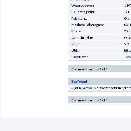
Weergegeven:
149
Belichtingstijd:
1/10
Fabrikant:
Olym
Maximaal diafragma:
f/3.
Model:
X20
Omschrijving:
OLY
Zoom:
5.8
URL:
http
Favorieten:
Toev
Commentaar 1 to 1 of 1
Busfotonl
Rijdt bij Arriva-Neisseverkehr in Spre
Commentaar 1 to 1 of 1