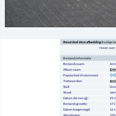
Beoordeel deze afbeelding
(huidige b
Hover over 
Bestandsinformatie
Bestandsnaam:
Arr
Album naam:
EHH.
Populariteit (4 stemmen):
Trefwoorden:
Arri
Stad:
Dra
Straat:
van 
Datum dd-mm-jjjj :
25-
Bestandsgrootte:
171 
Datum toegevoegd:
12 s
Afmetingen:
1024