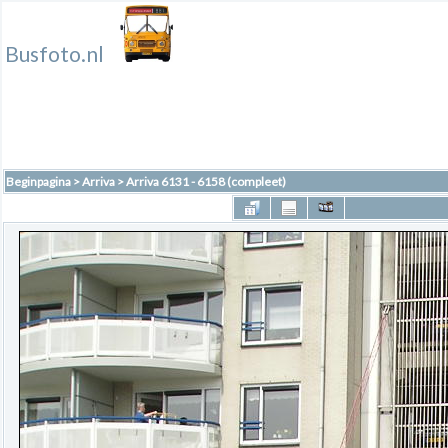
Busfoto.nl
Beginpagina
>
Arriva
>
Arriva 6131 - 6158 (compleet)