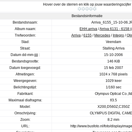
Hover over de sterren en klik op jouw waarderingscijfer
Bestandsinformatie
Bestandsnaam:
Arriva_6155_15-10-06.J
Album naam:
EHH.arriva
/
Arriva 6131 - 6158 
Trefwoorden:
Arriva
/
6155
/
Mercedes
/
Integro
/
Qli
Stad:
Veendam
Straat:
Stalling Arriva
Datum dd-mm-jjjj :
15-10-2006
Bestandsgrootte:
146 KiB
Datum toegevoegd:
15 feb 2007
Afmetingen:
1024 x 768 pixels
Weergegeven:
1029 keer
Belichtingstijd:
1/160 sec
Fabrikant:
Olympus Optical Co.,lt
Maximaal diafragma:
f/3.5
Model:
X200,D560Z,C350Z
Omschrijving:
OLYMPUS DIGITAL CAM
Zoom:
8.2 mm
URL:
http://www.busfoto.nl/foto/displayima