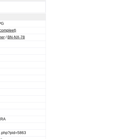
PG
(compleet)
ner
/
BN-NX-78
d
ERA
ge.php?pid=5863